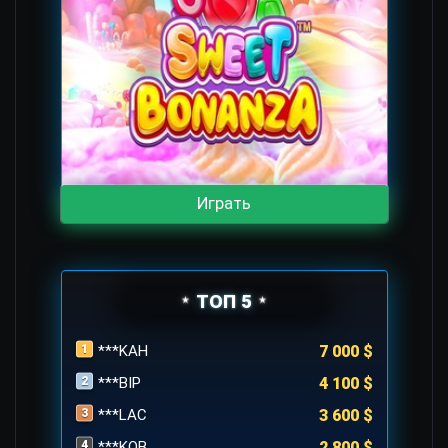
Играть
ТОП 5
***KAH
7 000 $
***BIP
4 100 $
***LAC
3 600 $
***KOB
2 800 $