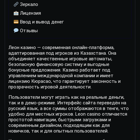
Зеркало
Лицензия
Ввод и вывод денег
Отзывы
Леон казино — современная онлайн-платформа,
адаптированная под игроков из Казахстана. Она
объединяет качественные игровые автоматы,
безопасную финансовую систему и выгодные
бонусные предложения. Казино работает под
управлением международной компании и имеет
лицензию Кюрасао, что гарантирует законность и
прозрачность игровой деятельности.
Пользователи могут играть как на реальные деньги,
так и в демо-режиме. Интерфейс сайта переведён на
русский язык, а все суммы отображаются в тенге, что
удобно для местных игроков. Leon casino отличается
простотой навигации, быстрыми загрузками и
современным дизайном, подходящим как для
новичков, так и для опытных пользователей.