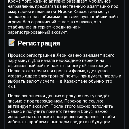
Кроме того, казино активно развивает мобильное
направление, предлагая качественную адаптацию под
смартфоны и планшеты. Игроки Казахстана могут
наслаждаться любимыми слотами, рулеткой или лайв-
играми без ограничений — всё, что нужно, это
стабильное интернет-соединение и
зарегистрированный аккаунт.
Регистрация
Процесс регистрации в Леон казино занимает всего
пару минут. Для начала необходимо перейти на
официальный сайт и нажать кнопку «Регистрация».
После этого появится простая форма, где нужно
указать адрес электронной почты, придумать пароль и
выбрать валюту счёта — в Казахстане обычно это
KZT.
После заполнения данных игроку на почту придёт
письмо с подтверждением. Переход по ссылке
активирует аккаунт. После этого можно пополнить
баланс и получить приветственный бонус. Важно
использовать только свои реальные данные, чтобы
избежать проблем с выводом средств в будущем.