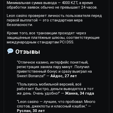
Минимальная сумма вывода — 4000 KZT, а время
обработки заявок обычно не превышает 24 часов.
Leon casino проверяет личность пользователя перед
первой выплатой — это стандартная мера
безопасности.
Кроме того, все транзакции проходят через
защищённые платёжные шлюзы, соответствующие
международным стандартам PCI DSS.
Отзывы
“Отличное казино, интерфейс понятный,
регистрация заняла пару минут. Получил
приветственный бонус и сразу выиграл на
Sweet Bonanza!” —
Айдос, 27 лет
“Пользуюсь мобильной версией, всё
работает быстро, деньги выводятся в тот
же день. Очень удобно!” —
Жанна, 34 года
“Leon casino — лучшее, что пробовал. Много
слотов, джекпоты и классный кэшбэк.” —
Руслан, 30 лет