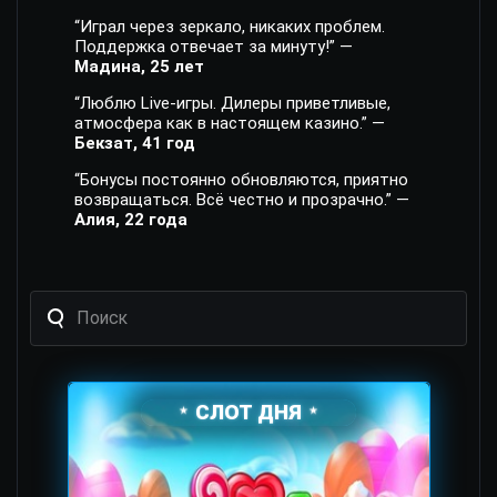
“Играл через зеркало, никаких проблем.
Поддержка отвечает за минуту!” —
Мадина, 25 лет
“Люблю Live-игры. Дилеры приветливые,
атмосфера как в настоящем казино.” —
Бекзат, 41 год
“Бонусы постоянно обновляются, приятно
возвращаться. Всё честно и прозрачно.” —
Алия, 22 года
Найти:
'
CЛОТ ДНЯ