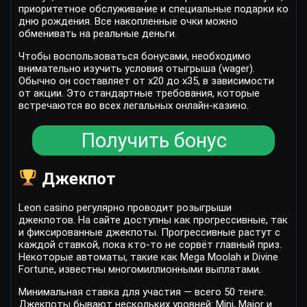
приоритетное обслуживание и специальные подарки ко
дню рождения. Все накопленные очки можно
обменивать на реальные деньги.
Чтобы воспользоваться бонусами, необходимо
внимательно изучить условия отыгрыша (wager).
Обычно он составляет от х20 до х35, в зависимости
от акции. Это стандартные требования, которые
встречаются во всех легальных онлайн-казино.
Получить бонус
Джекпот
Leon casino регулярно проводит розыгрыши
джекпотов. На сайте доступны как прогрессивные, так
и фиксированные джекпоты. Прогрессивные растут с
каждой ставкой, пока кто-то не сорвёт главный приз.
Некоторые автоматы, такие как Mega Moolah и Divine
Fortune, известны многомиллионными выплатами.
Минимальная ставка для участия — всего 50 тенге.
Джекпоты бывают нескольких уровней: Mini, Major и